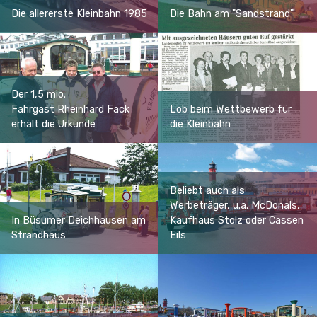
Die allererste Kleinbahn 1985
Die Bahn am "Sandstrand"
Der 1,5 mio.
Fahrgast Rheinhard Fack
Lob beim Wettbewerb für
erhält die Urkunde
die Kleinbahn
Beliebt auch als
Werbeträger, u.a. McDonals,
In Büsumer Deichhausen am
Kaufhaus Stolz oder Cassen
Strandhaus
Eils