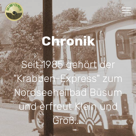
Chronik
Seit 1985 gehört der
"Krabben-Express" zum
Nordseeheilbad Büsum
und erfreut Klein und
Groß...