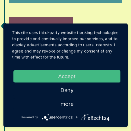
Sommer 1995
This site uses third-party website tracking technologies
to provide and continually improve our services, and to
display advertisements according to users' interests. I
agree and may revoke or change my consent at any
time with effect for the future.
Erstes Jubiläum
Accept
Der Krabben-Express feiert sein
zehnjähriges Firmenjubiläum. Als
Deny
Geschenk dürfen alle Kinder, die im
Jahre 1985 geboren sind, eine Woche
more
lang gratis mit der Bimmelbahn fahren.
Powered by
&